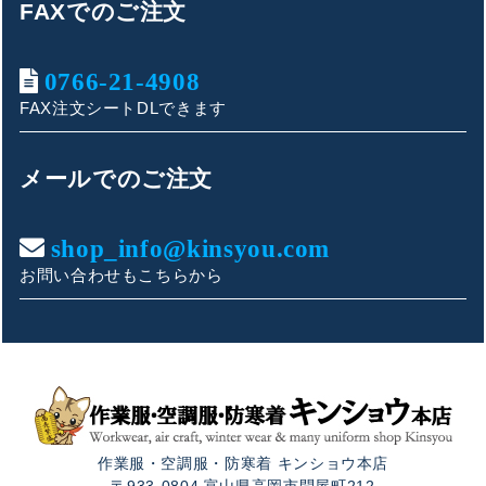
FAXでのご注文
0766-21-4908
FAX注文シートDLできます
キンショウお問い合わせサポート
こんにちは！
メールでのご注文
お買い物やお問い合わせ相談のサポートをさせていただい
ております。
shop_info@kinsyou.com
お問い合わせもこちらから
ご質問内容をお選びください。
👕 おすすめ上下セットは？
🦺 購入前によくあるご質問
作業服・空調服・防寒着 キンショウ本店
🛒 購入後によくあるご質問