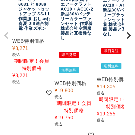
エアークラフト
6081 と 6086
エアークラフト
AC10 + AC10-
ジャケットセッ
AC10 + AC10-2
新型30Vバッテ
トアップ SS-LL
新型30Vバッテ
リーブラックフ
作業服 おしゃれ
リーカラーファ
ァンセット 作
春夏 JIS適合制
ンセット 作業着
着 株式会社空
電 作業ズボン
株式会社空調服
服 製品と互換
製品と互換性な
なし
し
WEB特別価格
¥
8,271
即日発送
税込
即日発送
期間限定！会員
送料無料
特別価格
送料無料
¥
8,221
WEB特別価格
税込
WEB特別価格
¥
19,305
¥
19,800
税込
税込
期間限定！会員
期間限定！会員
特別価格
特別価格
¥
19,255
¥
19,750
税込
税込