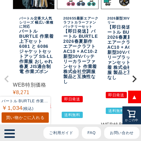
ております。
バートル定番大人気
2026SS最新エアーク
2026新型30Vバッテ
シリーズ 幅広い業種
ラフトカラーファン
リー
ご質問内容をお選びください。
に対応
バッテリーセット
【即日発送】バ
バートル
【即日発送】バ
ートル BURTL
BURTLE 作業着
ートル BURTLE
2026春夏新作
上下セット
2026春夏新作
エアークラフト
6081 と 6086
エアークラフト
AC10 + AC10-
👕 おすすめ上下セットは？
ジャケットセッ
AC10 + AC10-2
新型30Vバッテ
トアップ SS-LL
新型30Vバッテ
リーブラックフ
作業服 おしゃれ
リーカラーファ
ァンセット 作
🦺 購入前によくあるご質問
春夏 JIS適合制
ンセット 作業着
着 株式会社空
電 作業ズボン
株式会社空調服
服 製品と互換
製品と互換性な
なし
🛒 購入後によくあるご質問
し
WEB特別価格
¥
8,271
❓ その他のご質問
即日発送
▲
税込
即日発送
バートル BURTLE 作業着 インナー 2025モデル 4070 エアーフィット S-XXL 作業服 おしゃれ ドライ シャツ
期間限定！会員
￥1,034
(税込)
送料無料
特別価格
送料無料
買い物かごに入れる
¥
8,221
かごの中
WEB特別価格
税込
WEB特別価格
¥
19,305
ご利用ガイド
FAQ
お問い合わせ
¥
19,800
税込