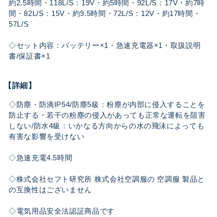
約2.5時間・118L/S：19V・約5時間・92L/S：17V・約7時
間・82L/S：15V・約9.5時間・72L/S：12V・約17時間・
57L/S
◇セット内容：バッテリー×1・急速充電器×1・取扱説明
書/保証書×1
【詳細】
◇防塵・防滴IP54/防塵5級：粉塵が内部に侵入することを
防止する・若干の粉塵の侵入があっても正常な運転を阻害
しない/防水4級：いかなる方向からの水の飛沫によっても
有害な影響を受けない
◇急速充電4.5時間
◇株式会社セフト研究所 株式会社空調服の 空調服 製品と
の互換性はございません
◇電気用品安全法認証商品です