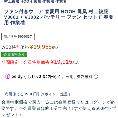
村上被服 HOOH 鳳凰 作業服 作業着
ファン付きウェア 春夏用 HOOH 鳳凰 村上被服
V3001 + V3002 バッテリー ファン セット F 春夏
用 作業着
商品番号
5000837
¥
19,965
WEB特別価格
税込
会員価格あり
¥
19,915
期間限定！会員特別価格
税込
なら
月々3,327円
から。分割手数料無料
[次回使える
200
円引きポイント進呈 ]
会員特別価格で購入するには会員登録またはログインが必
要です。※会員登録は約１分で完了♪すぐ使える500Ptもプ
レゼント♪