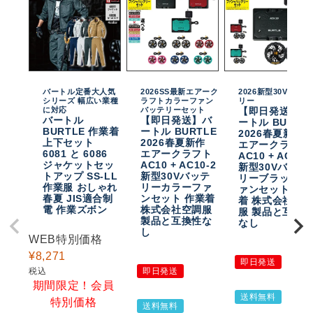
バートル定番大人気
2026SS最新エアーク
2026新型30Vバッテ
シリーズ 幅広い業種
ラフトカラーファン
リー
に対応
バッテリーセット
【即日発送】バ
バートル
【即日発送】バ
ートル BURTL
BURTLE 作業着
ートル BURTLE
2026春夏新作
上下セット
2026春夏新作
エアークラフト
6081 と 6086
エアークラフト
AC10 + AC10-
ジャケットセッ
AC10 + AC10-2
新型30Vバッテ
トアップ SS-LL
新型30Vバッテ
リーブラックフ
作業服 おしゃれ
リーカラーファ
ァンセット 作
春夏 JIS適合制
ンセット 作業着
着 株式会社空
電 作業ズボン
株式会社空調服
服 製品と互換
製品と互換性な
なし
し
WEB特別価格
¥
8,271
即日発送
税込
即日発送
期間限定！会員
送料無料
特別価格
送料無料