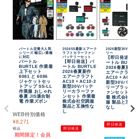
バートル定番大人気
2026SS最新エアーク
2026新型30Vバッテ
シリーズ 幅広い業種
ラフトカラーファン
リー
に対応
バッテリーセット
【即日発送】バ
バートル
【即日発送】バ
ートル BURTL
BURTLE 作業着
ートル BURTLE
2026春夏新作
上下セット
2026春夏新作
エアークラフト
6081 と 6086
エアークラフト
AC10 + AC10-
ジャケットセッ
AC10 + AC10-2
新型30Vバッテ
トアップ SS-LL
新型30Vバッテ
リーブラックフ
作業服 おしゃれ
リーカラーファ
ァンセット 作
春夏 JIS適合制
ンセット 作業着
着 株式会社空
電 作業ズボン
株式会社空調服
服 製品と互換
製品と互換性な
なし
し
WEB特別価格
¥
8,271
即日発送
税込
即日発送
期間限定！会員