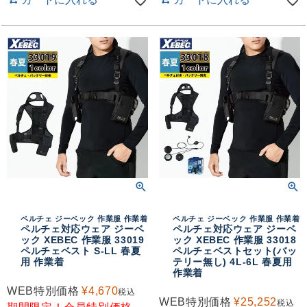
ペルチェ ジーベック 作業服 作業着
ペルチェ ジーベック 作業服 作業着
ペルチェ対応ウェア ジーベ
ペルチェ対応ウェア ジーベ
ック XEBEC 作業服 33019
ック XEBEC 作業服 33018
ペルチェベスト S-LL 春夏
ペルチェベストセット(バッ
用 作業着
テリー無し) 4L-6L 春夏用
作業着
WEB特別価格
¥
4,670
税込
WEB特別価格
¥
25,252
税込