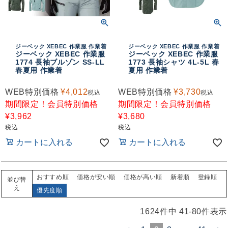
ジーベック XEBEC 作業服 作業着
ジーベック XEBEC 作業服 作業着
ジーベック XEBEC 作業服
ジーベック XEBEC 作業服
1774 長袖ブルゾン SS-LL
1773 長袖シャツ 4L-5L 春
春夏用 作業着
夏用 作業着
WEB特別価格
¥
4,012
WEB特別価格
¥
3,730
税込
税込
期間限定！会員特別価格
期間限定！会員特別価格
¥
3,962
¥
3,680
税込
税込
カートに入れる
カートに入れる
おすすめ順
価格が安い順
価格が高い順
新着順
登録順
並び替
え
優先度順
1624
件中
41
-
80
件表示