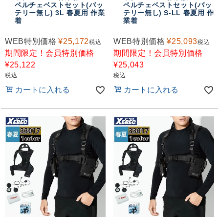
ペルチェベストセット(バッ
ペルチェベストセット(バッ
テリー無し) 3L 春夏用 作業
テリー無し) S-LL 春夏用 作
着
業着
WEB特別価格
¥
25,172
WEB特別価格
¥
25,093
税込
税込
期間限定！会員特別価格
期間限定！会員特別価格
¥
25,122
¥
25,043
税込
税込
カートに入れる
カートに入れる