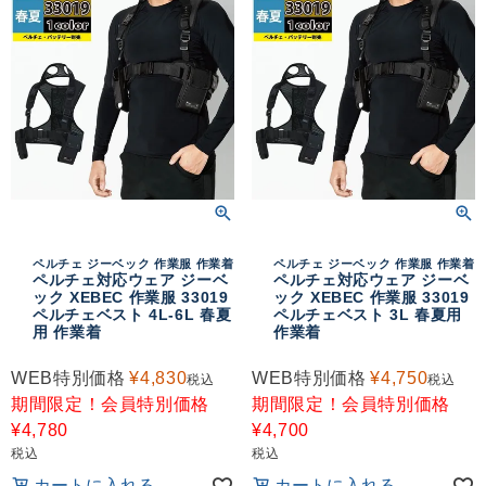
ペルチェ ジーベック 作業服 作業着
ペルチェ ジーベック 作業服 作業着
ペルチェ対応ウェア ジーベ
ペルチェ対応ウェア ジーベ
ック XEBEC 作業服 33019
ック XEBEC 作業服 33019
ペルチェベスト 4L-6L 春夏
ペルチェベスト 3L 春夏用
用 作業着
作業着
WEB特別価格
¥
4,830
WEB特別価格
¥
4,750
税込
税込
期間限定！会員特別価格
期間限定！会員特別価格
¥
4,780
¥
4,700
税込
税込
カートに入れる
カートに入れる