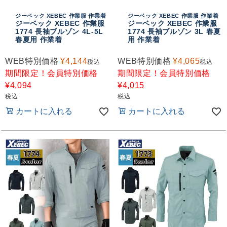
ジーベック XEBEC 作業服 作業着
ジーベック XEBEC 作業服 作業着
ジーベック XEBEC 作業服
ジーベック XEBEC 作業服
1774 長袖ブルゾン 4L-5L
1774 長袖ブルゾン 3L 春夏
春夏用 作業着
用 作業着
WEB特別価格
¥
4,144
WEB特別価格
¥
4,065
税込
税込
期間限定！会員特別価格
期間限定！会員特別価格
¥
4,094
¥
4,015
税込
税込
カートに入れる
カートに入れる