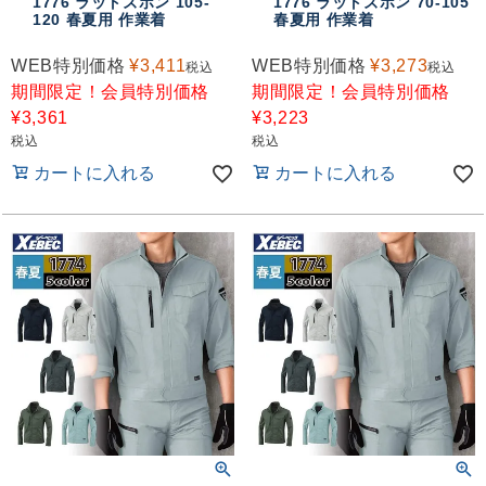
1776 ラットズボン 105-
1776 ラットズボン 70-105
120 春夏用 作業着
春夏用 作業着
WEB特別価格
¥
3,411
WEB特別価格
¥
3,273
税込
税込
期間限定！会員特別価格
期間限定！会員特別価格
¥
3,361
¥
3,223
税込
税込
カートに入れる
カートに入れる