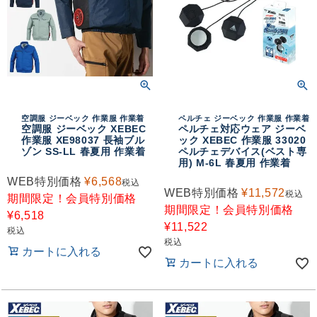
空調服 ジーベック 作業服 作業着
ペルチェ ジーベック 作業服 作業着
空調服 ジーベック XEBEC
ペルチェ対応ウェア ジーベ
作業服 XE98037 長袖ブル
ック XEBEC 作業服 33020
ゾン SS-LL 春夏用 作業着
ペルチェデバイス(ベスト専
用) M-6L 春夏用 作業着
WEB特別価格
¥
6,568
税込
WEB特別価格
¥
11,572
税込
期間限定！会員特別価格
期間限定！会員特別価格
¥
6,518
¥
11,522
税込
税込
カートに入れる
カートに入れる