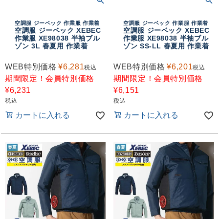
空調服 ジーベック 作業服 作業着
空調服 ジーベック 作業服 作業着
空調服 ジーベック XEBEC
空調服 ジーベック XEBEC
作業服 XE98038 半袖ブル
作業服 XE98038 半袖ブル
ゾン 3L 春夏用 作業着
ゾン SS-LL 春夏用 作業着
WEB特別価格
¥
6,281
WEB特別価格
¥
6,201
税込
税込
期間限定！会員特別価格
期間限定！会員特別価格
¥
6,231
¥
6,151
税込
税込
カートに入れる
カートに入れる