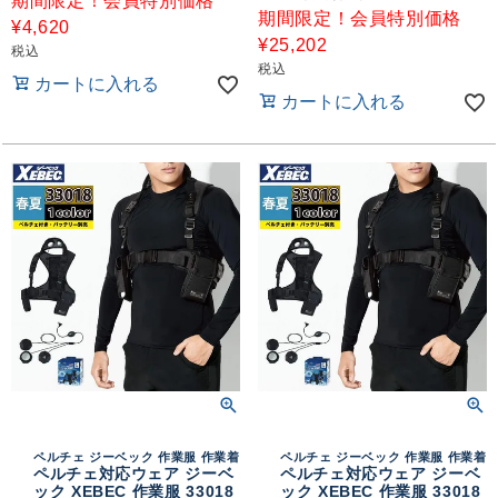
期間限定！会員特別価格
期間限定！会員特別価格
¥
4,620
¥
25,202
税込
税込
カートに入れる
カートに入れる
ペルチェ ジーベック 作業服 作業着
ペルチェ ジーベック 作業服 作業着
ペルチェ対応ウェア ジーベ
ペルチェ対応ウェア ジーベ
ック XEBEC 作業服 33018
ック XEBEC 作業服 33018