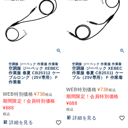
空調服 ジーベック 作業服 作業着
空調服 ジーベック 作業服 作業着
空調服 ジーベック XEBEC
空調服 ジーベック XEBEC
作業服 春夏 CB25312 ケー
作業服 春夏 CB25311 ケー
ブルロング（25V専用） F
ブル（25V専用） F 作業着
作業着
WEB特別価格
¥
738
税込
WEB特別価格
¥
738
税込
期間限定！会員特別価格
期間限定！会員特別価格
¥
688
¥
688
税込
税込
詳細を見る
詳細を見る