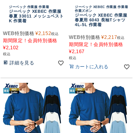
ジーベック 作業服 作業着
ジーベック XEBEC 作業服 作業着
ジーベック XEBEC 作業服
作業ズボン
ジーベック XEBEC 作業服
春夏 33011 メッシュベスト
春夏用 6043 長袖Tシャツ
K 作業着
4L-5L 作業着
WEB特別価格
¥
2,152
税込
WEB特別価格
¥
2,217
税込
期間限定！会員特別価格
期間限定！会員特別価格
¥
2,102
¥
2,167
税込
税込
詳細を見る
カートに入れる