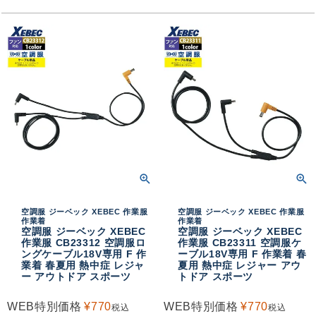
空調服 ジーベック XEBEC 作業服
空調服 ジーベック XEBEC 作業服
作業着
作業着
空調服 ジーベック XEBEC
空調服 ジーベック XEBEC
作業服 CB23312 空調服ロ
作業服 CB23311 空調服ケ
ングケーブル18V専用 F 作
ーブル18V専用 F 作業着 春
業着 春夏用 熱中症 レジャ
夏用 熱中症 レジャー アウ
ー アウトドア スポーツ
トドア スポーツ
WEB特別価格
¥
770
WEB特別価格
¥
770
税込
税込