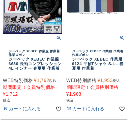
ジーベック XEBEC 作業服 作業着
ジーベック XEBEC 作業服 作業着
作業ズボン
作業ズボン
ジーベック XEBEC 作業服
ジーベック XEBEC 作業服
6630 長袖コンプレッション
6124 半袖Tシャツ S-LL 春
4L インナー 春夏用 作業着
夏用 作業着
WEB特別価格
¥
1,762
WEB特別価格
¥
1,953
税込
税込
期間限定！会員特別価格
期間限定！会員特別価格
¥
1,712
¥
1,903
税込
税込
カートに入れる
カートに入れる