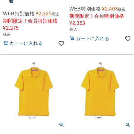
着
WEB特別価格
¥
2,403
税込
WEB特別価格
¥
2,325
税込
期間限定！会員特別価格
期間限定！会員特別価格
¥
2,353
¥
2,275
税込
税込
カートに入れる
カートに入れる