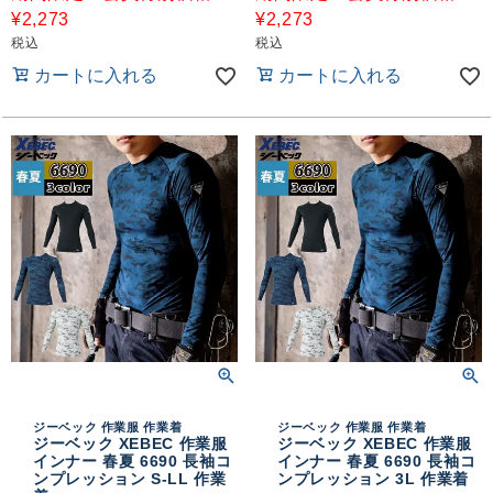
¥
2,273
¥
2,273
税込
税込
カートに入れる
カートに入れる
ジーベック 作業服 作業着
ジーベック 作業服 作業着
ジーベック XEBEC 作業服
ジーベック XEBEC 作業服
インナー 春夏 6690 長袖コ
インナー 春夏 6690 長袖コ
ンプレッション S-LL 作業
ンプレッション 3L 作業着