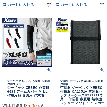
カートに入れる
カートに入れる
ジーベック XEBEC 作業服 作業着
空調服 ジーベック XEBEC 作業服
作業ズボン
作業着
ジーベック XEBEC 作業服
空調服 ジーベック XEBEC
6633 アームカバー M-LL
作業服 CA23510 空調服バ
作業用品 春夏用 作業着
ッテリーケースBT23211専
用 F 作業着 春夏用 熱中症
レジャー アウトドア スポー
WEB特別価格
¥
792
税込
ツ