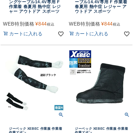
ングケーブル14.4V専用 F
ーブル14.4V専用 F 作業着
作業着 春夏用 熱中症 レジ
春夏用 熱中症 レジャー ア
ャー アウトドア スポーツ
ウトドア スポーツ
WEB特別価格
¥
844
WEB特別価格
¥
844
税込
税込
カートに入れる
カートに入れる
ジーベック XEBEC 作業服 作業着
ジーベック XEBEC 作業服 作業着
作業ズボン
作業ズボン