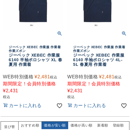
ジーベック XEBEC 作業服 作業着
ジーベック XEBEC 作業服 作業着
作業ズボン
作業ズボン
ジーベック XEBEC 作業服
ジーベック XEBEC 作業服
6140 半袖ポロシャツ XL 春
6140 半袖ポロシャツ 4L-
夏用 作業着
5L 春夏用 作業着
WEB特別価格
¥
2,481
WEB特別価格
¥
2,481
税込
税込
期間限定！会員特別価格
期間限定！会員特別価格
¥
2,431
¥
2,431
税込
税込
カートに入れる
カートに入れる
おすすめ順
価格が安い順
価格が高い順
新着順
登録順
並び替