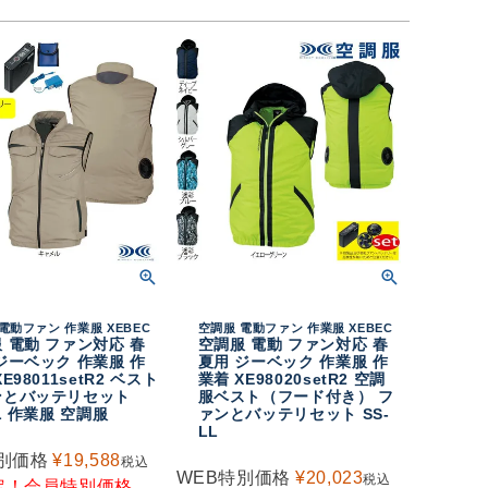
電動ファン 作業服 XEBEC
空調服 電動ファン 作業服 XEBEC
 電動 ファン対応 春
空調服 電動 ファン対応 春
ジーベック 作業服 作
夏用 ジーベック 作業服 作
E98011setR2 ベスト
業着 XE98020setR2 空調
ンとバッテリセット
服ベスト（フード付き） フ
5L 作業服 空調服
ァンとバッテリセット SS-
LL
別価格
¥
19,588
税込
WEB特別価格
¥
20,023
税込
定！会員特別価格