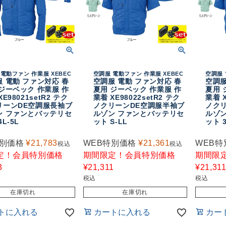
電動ファン 作業服 XEBEC
空調服 電動ファン 作業服 XEBEC
空調服 
 電動 ファン対応 春
空調服 電動 ファン対応 春
空調服
ジーベック 作業服 作
夏用 ジーベック 作業服 作
夏用 
XE98021setR2 テク
業着 XE98022setR2 テク
業着 X
リーンDE空調服長袖ブ
ノクリーンDE空調服半袖ブ
ノク
ン ファンとバッテリセ
ルゾン ファンとバッテリセ
ルゾ
4L-5L
ット S-LL
ット 
特別価格
¥
21,783
WEB特別価格
¥
21,361
WEB特
税込
税込
定！会員特別価格
期間限定！会員特別価格
期間限
3
¥
21,311
¥
21,31
税込
税込
在庫切れ
在庫切れ
トに入れる
カートに入れる
カー