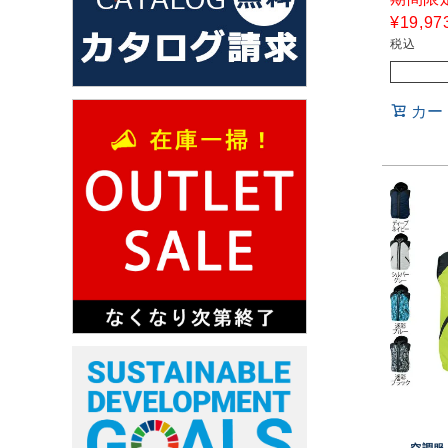
¥
19,97
税込
カー
空調服 