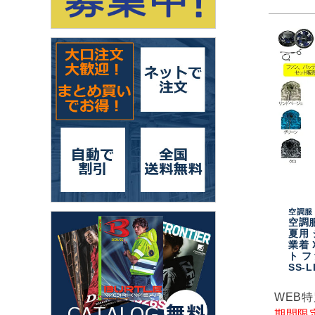
空調服 
空調服
夏用 
業着 
ト 
SS-
WEB
期間限