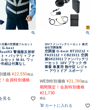
ス付属の空調服フルセット
18Vファンバッテリーセット 株式
G-best
会社空調服製
空調服 G-best BT23212 +
05setR3 警備服反射材
FA23112 + CB23311 空調
ト + バッテリ + ファ
服SK23011ファンバッテリ
ルセット M-6L ワッ
ーセット 18V ブラック 作
や吊紐は付属なし
業着 春夏用 熱中症 レジャ
ー アウトドア スポーツ
別価格
¥
22,550
税込
定！会員特別価格
WEB特別価格
¥
21,780
税込
0
期間限定！会員特別価格
¥
21,730
を見る
税込
カートに入れる