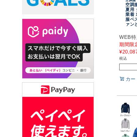
空調服
夏用 
業着 
服ベ
ァン
WEB
期間限
¥
20,08
税込
カー