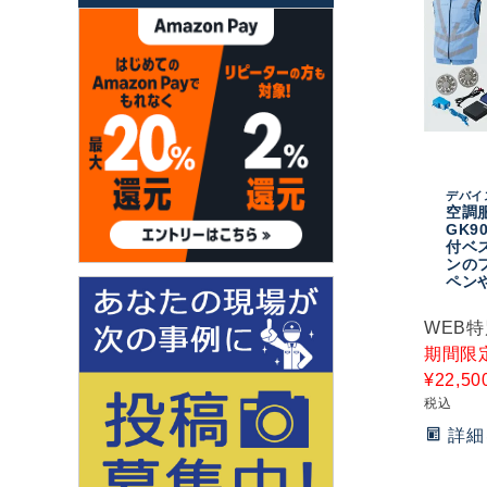
デバイ
空調服
GK9
付ベス
ンのフ
ペン
WEB
期間限
¥
22,50
税込
詳細