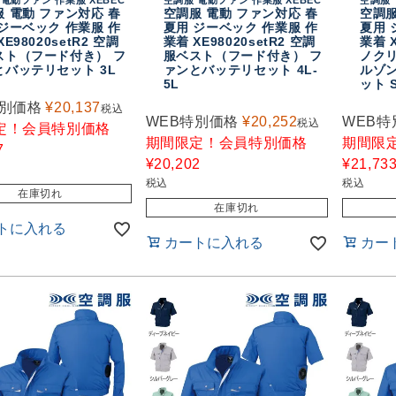
 電動 ファン対応 春
空調服 電動 ファン対応 春
空調服
ジーベック 作業服 作
夏用 ジーベック 作業服 作
夏用 
XE98020setR2 空調
業着 XE98020setR2 空調
業着 X
スト（フード付き） フ
服ベスト（フード付き） フ
ノク
とバッテリセット 3L
ァンとバッテリセット 4L-
ルゾ
5L
ット S
特別価格
¥
20,137
税込
WEB特別価格
¥
20,252
WEB特
税込
定！会員特別価格
期間限定！会員特別価格
期間限
7
¥
20,202
¥
21,73
税込
税込
在庫切れ
在庫切れ
トに入れる
カートに入れる
カー