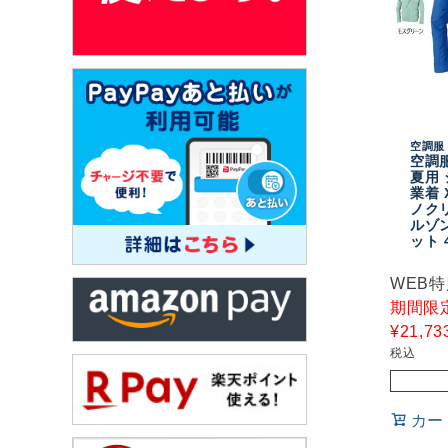
空調服 
空調服
夏用 
業着 
ノク
ルゾ
ット 
WEB
期間限
¥
21,73
税込
カー