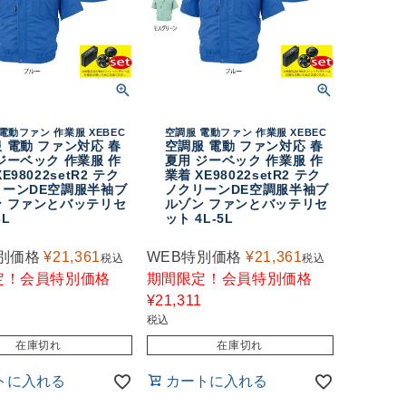
電動ファン 作業服 XEBEC
空調服 電動ファン 作業服 XEBEC
 電動 ファン対応 春
空調服 電動 ファン対応 春
ジーベック 作業服 作
夏用 ジーベック 作業服 作
E98022setR2 テク
業着 XE98022setR2 テク
リーンDE空調服半袖ブ
ノクリーンDE空調服半袖ブ
ン ファンとバッテリセ
ルゾン ファンとバッテリセ
3L
ット 4L-5L
別価格
¥
21,361
WEB特別価格
¥
21,361
税込
税込
定！会員特別価格
期間限定！会員特別価格
1
¥
21,311
税込
在庫切れ
在庫切れ
トに入れる
カートに入れる