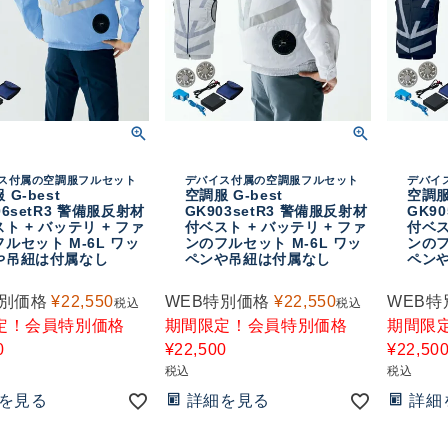
ス付属の空調服フルセット
デバイス付属の空調服フルセット
デバイ
 G-best
空調服 G-best
空調服 
06setR3 警備服反射材
GK903setR3 警備服反射材
GK9
ト + バッテリ + ファ
付ベスト + バッテリ + ファ
付ベス
ルセット M-6L ワッ
ンのフルセット M-6L ワッ
ンのフ
や吊紐は付属なし
ペンや吊紐は付属なし
ペン
特別価格
¥
22,550
WEB特別価格
¥
22,550
WEB特
税込
税込
定！会員特別価格
期間限定！会員特別価格
期間限
0
¥
22,500
¥
22,50
税込
税込
を見る
詳細を見る
詳細