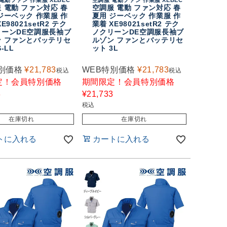
 電動 ファン対応 春
空調服 電動 ファン対応 春
ジーベック 作業服 作
夏用 ジーベック 作業服 作
E98021setR2 テク
業着 XE98021setR2 テク
リーンDE空調服長袖ブ
ノクリーンDE空調服長袖ブ
ン ファンとバッテリセ
ルゾン ファンとバッテリセ
-LL
ット 3L
別価格
¥
21,783
WEB特別価格
¥
21,783
税込
税込
定！会員特別価格
期間限定！会員特別価格
3
¥
21,733
税込
在庫切れ
在庫切れ
トに入れる
カートに入れる