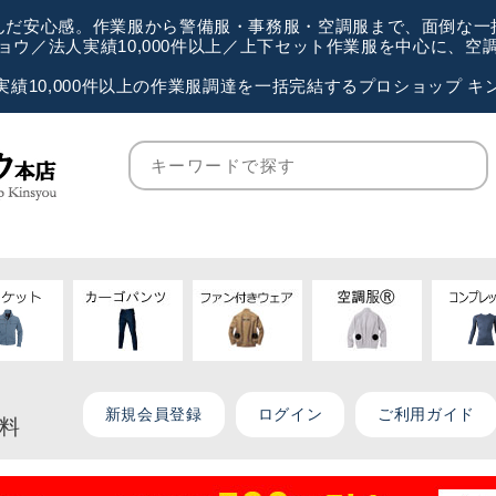
が選んだ安心感。作業服から警備服・事務服・空調服まで、面倒な
ウ／法人実績10,000件以上／上下セット作業服を中心に、
実績10,000件以上の作業服調達を一括完結するプロショップ キ
新規会員登録
ログイン
ご利用ガイド
無料