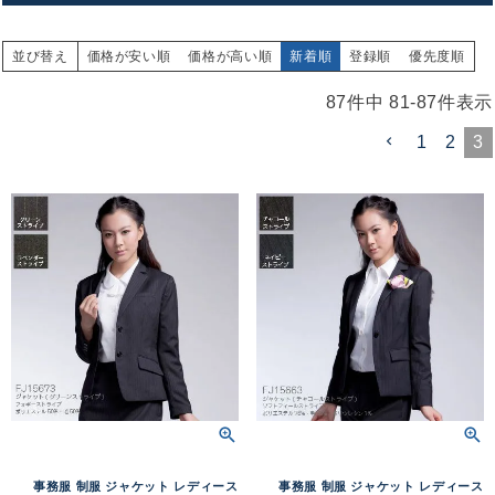
並び替え
価格が安い順
価格が高い順
新着順
登録順
優先度順
87
件中
81
-
87
件表示
1
2
3
事務服 制服 ジャケット レディース
事務服 制服 ジャケット レディース