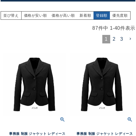
並び替え
価格が安い順
価格が高い順
新着順
登録順
優先度順
87
件中
1
-
40
件表示
1
2
3
事務服 制服 ジャケット レディース
事務服 制服 ジャケット レディース