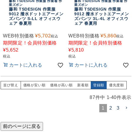
藤和 TSDESIGN 作業服 作業着 作
藤和 TSDESIGN 作業服 作業着 作
業ズボン
業ズボン
藤和 TSDESIGN 作業服
藤和 TSDESIGN 作業服
9012 撥水ドットエアーメン
9012 撥水ドットエアーメン
ズパンツ S-LL オフィスウ
ズパンツ 3L-4L オフィスウ
ェア 春夏用
ェア 春夏用
WEB特別価格
¥
5,702
WEB特別価格
¥
5,860
税込
税込
期間限定！会員特別価格
期間限定！会員特別価格
¥
5,652
¥
5,810
税込
税込
カートに入れる
カートに入れる
並び替え
価格が安い順
価格が高い順
新着順
登録順
優先度順
87
件中
1
-
40
件表示
1
2
3
前のページに戻る