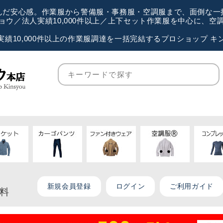
が選んだ安心感。作業服から警備服・事務服・空調服まで、面倒な
ウ／法人実績10,000件以上／上下セット作業服を中心に、
実績10,000件以上の作業服調達を一括完結するプロショップ キ
新規会員登録
ログイン
ご利用ガイド
無料