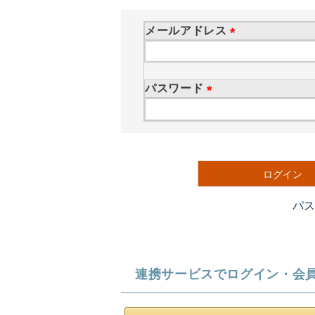
メールアドレス
(
必
須
パスワード
)
(
必
須
)
ログイン
パ
連携サービスでログイン・会