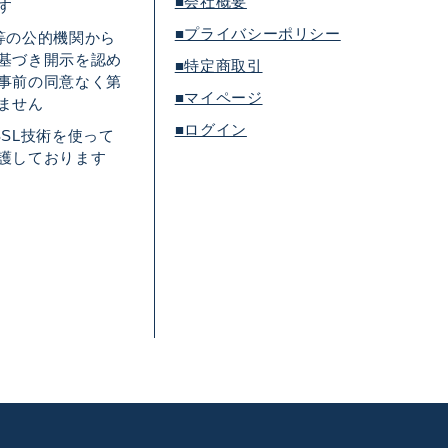
■会社概要
す
■プライバシーポリシー
等の公的機関から
基づき開示を認め
■特定商取引
事前の同意なく第
■マイページ
ません
■ログイン
SL技術を使って
護しております