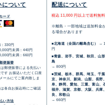
いについて
配送について
税込 11,000 円以上で送料無
カード
※離島・一部地域は追加料金
る場合があります
■北海道（全国の離島含む）
→ 1
満：330円
円
30,000円未満：440円
50,000円未満：660円
■青森、岩手、宮城、秋田、山
島
郵便振替
→ 800円
たは郵便振替による先払い
です お振込いただく口座
■茨城、栃木、群馬、埼玉、千
Eメールにてご案内致しま
京、神奈川、新潟、山梨、長野
阜、静岡、愛知、三重、富山、
料は各自お振込時にご確認
福井、滋賀、京都、大阪、兵庫
良、和歌山
→ 660円
払い方法