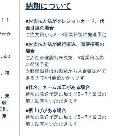
納期について
料！！
■お支払方法がクレジットカード、代
金引換の場合
がかか
ご注文日から2～3営業日後に発送予定
■お支払方法が銀行振込、郵便振替の
場合
,600
ご入金が確認出来次第、5営業日以内
に発送予定
※郵便振替はお振込から入金確認がで
形、福
きるまで3日前後かかります
■社名、ネーム加工がある場合
通常の発送予定に加えて5～7営業日の
葉、東
加工期間をいただきます
、岐
石川、
■裾上げがある場合
、奈
通常の発送予定に加えて5～7営業日の
加工期間をいただきます