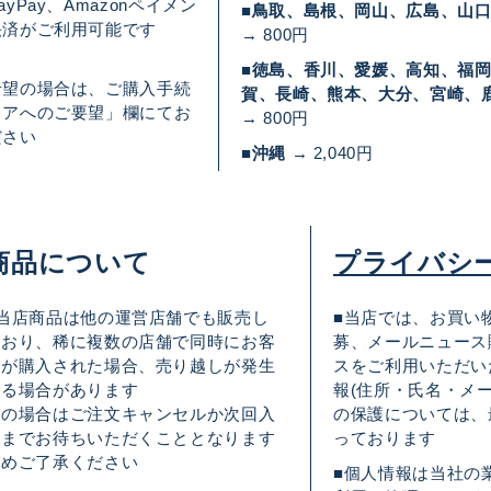
yPay、Amazonペイメン
■鳥取、島根、岡山、広島、山
決済がご利用可能です
→ 800円
■徳島、香川、愛媛、高知、福
希望の場合は、ご購入手続
賀、長崎、熊本、大分、宮崎、
トアへのご要望」欄にてお
→ 800円
ださい
■沖縄
→ 2,040円
商品について
プライバシ
■当店商品は他の運営店舗でも販売し
■当店では、お買い
ており、稀に複数の店舗で同時にお客
募、メールニュース
様が購入された場合、売り越しが発生
スをご利用いただい
する場合があります
報(住所・氏名・メ
その場合はご注文キャンセルか次回入
の保護については、
荷までお待ちいただくこととなります
っております
予めご了承ください
■個人情報は当社の