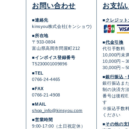
お問い合わせ
お支払
■連絡先
■
クレジット
kinsyou株式会社(キンショウ)
■所在地
〒933-0804
■
代金引換
富山県高岡市問屋町212
代引手数料
10,000円未
■インボイス登録番号
10,000円～
T5230001009896
30,000円～
■TEL
■
銀行振込・
0766-24-4465
銀行振込ま
■FAX
制の決済方法
0766-21-4908
番号は後程
す
■MAIL
※振込手数
shop_info@kinsyou.com
ください
■営業時間
■
その他の支
9:00-17:00（土日祝定休）