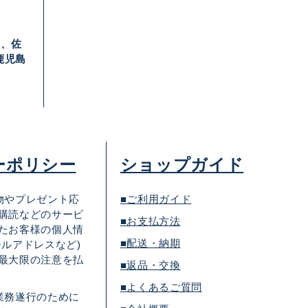
口
岡、佐
鹿児島
ーポリシー
ショップガイド
物やプレゼント応
■ご利用ガイド
購読などのサービ
■お支払方法
たお客様の個人情
■配送・納期
ールアドレスなど)
最大限の注意を払
■返品・交換
■よくあるご質問
業務遂行のために