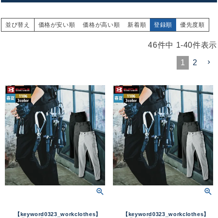
並び替え
価格が安い順
価格が高い順
新着順
登録順
優先度順
46
件中
1
-
40
件表示
1
2
【keyword0323_workclothes】
【keyword0323_workclothes】