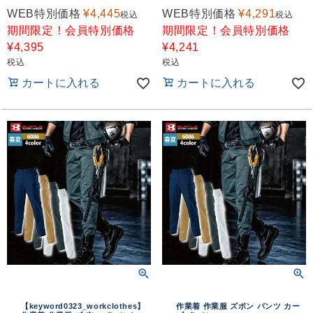
WEB特別価格
¥
4,445
WEB特別価格
¥
4,291
税込
税込
期間限定！会員特別価格
期間限定！会員特別価格
¥
4,395
¥
4,241
税込
税込
カートに入れる
カートに入れる
【keyword0323_workclothes】
作業着 作業服 ズボン パンツ カー