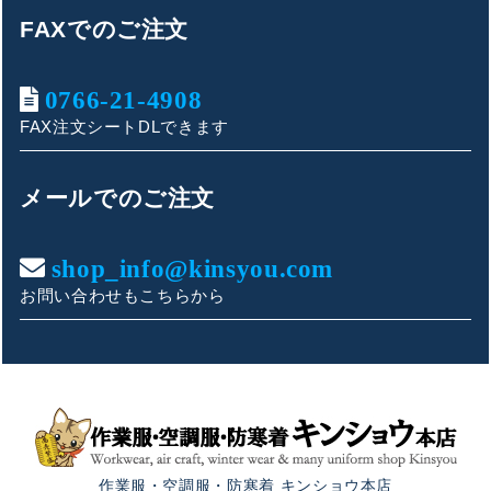
FAXでのご注文
0766-21-4908
FAX注文シートDLできます
キンショウお問い合わせサポート
こんにちは！
メールでのご注文
お買い物やお問い合わせ相談のサポートをさせていただい
ております。
shop_info@kinsyou.com
お問い合わせもこちらから
ご質問内容をお選びください。
👕 おすすめ上下セットは？
🦺 購入前によくあるご質問
作業服・空調服・防寒着 キンショウ本店
🛒 購入後によくあるご質問