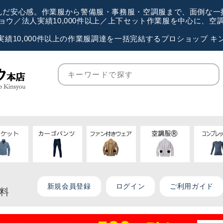
が選んだ安心感。作業服から警備服・事務服・空調服まで、面倒な
ウ／法人実績10,000件以上／上下セット作業服を中心に、
実績10,000件以上の作業服調達を一括完結するプロショップ キ
新規会員登録
ログイン
ご利用ガイド
無料