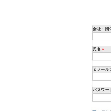
会社・団
氏名
(
必
須
Ｅメール
)
パスワー