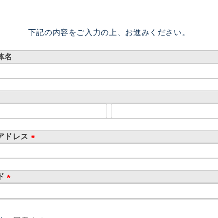
下記の内容をご入力の上、お進みください。
体名
アドレス
(
必
須
ド
)
(
必
須