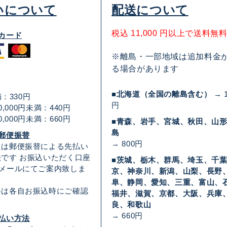
いについて
配送について
税込 11,000 円以上で送料無
カード
※離島・一部地域は追加料金
る場合があります
■北海道（全国の離島含む）
→ 1
満：330円
円
30,000円未満：440円
50,000円未満：660円
■青森、岩手、宮城、秋田、山
島
郵便振替
→ 800円
たは郵便振替による先払い
です お振込いただく口座
■茨城、栃木、群馬、埼玉、千
Eメールにてご案内致しま
京、神奈川、新潟、山梨、長野
阜、静岡、愛知、三重、富山、
料は各自お振込時にご確認
福井、滋賀、京都、大阪、兵庫
良、和歌山
→ 660円
払い方法