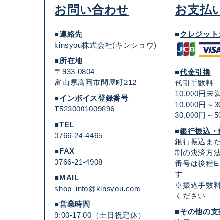
お問い合わせ
お支払
■連絡先
■
クレジット
kinsyou株式会社(キンショウ)
■所在地
〒933-0804
■
代金引換
富山県高岡市問屋町212
代引手数料
10,000円未
■インボイス登録番号
10,000円～
T5230001009896
30,000円～
■TEL
■
銀行振込・
0766-24-4465
銀行振込ま
■FAX
制の決済方法
0766-21-4908
番号は後程
す
■MAIL
※振込手数
shop_info@kinsyou.com
ください
■営業時間
■
その他の支
9:00-17:00（土日祝定休）