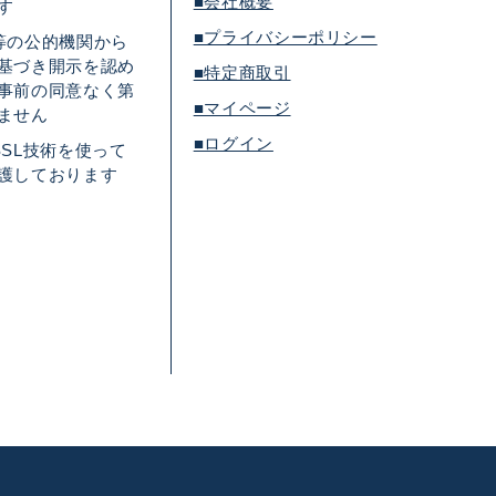
■会社概要
す
■プライバシーポリシー
等の公的機関から
基づき開示を認め
■特定商取引
事前の同意なく第
■マイページ
ません
■ログイン
SL技術を使って
護しております