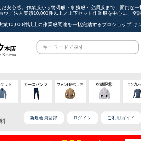
が選んだ安心感。作業服から警備服・事務服・空調服まで、面倒な
ウ／法人実績10,000件以上／上下セット作業服を中心に、
実績10,000件以上の作業服調達を一括完結するプロショップ キ
新規会員登録
ログイン
ご利用ガイド
無料