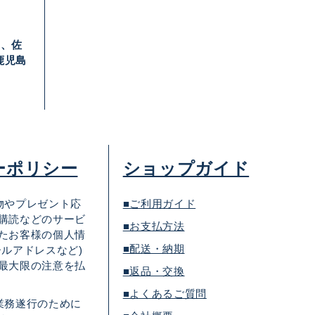
口
岡、佐
鹿児島
ーポリシー
ショップガイド
物やプレゼント応
■ご利用ガイド
購読などのサービ
■お支払方法
たお客様の個人情
■配送・納期
ールアドレスなど)
最大限の注意を払
■返品・交換
■よくあるご質問
業務遂行のために