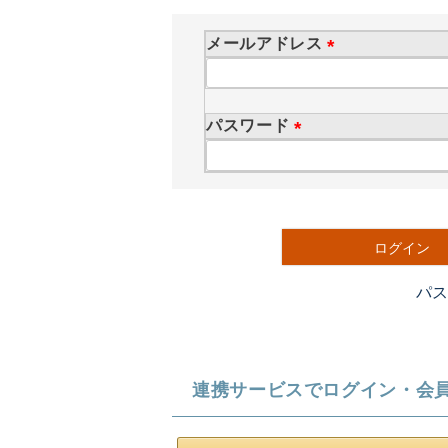
メールアドレス
(
必
須
パスワード
)
(
必
須
)
ログイン
パ
連携サービスでログイン・会