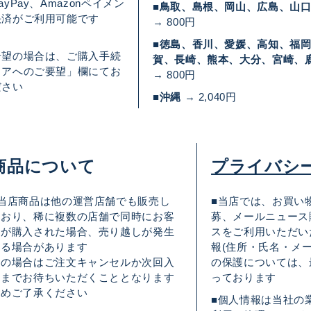
yPay、Amazonペイメン
■鳥取、島根、岡山、広島、山
決済がご利用可能です
→ 800円
■徳島、香川、愛媛、高知、福
希望の場合は、ご購入手続
賀、長崎、熊本、大分、宮崎、
トアへのご要望」欄にてお
→ 800円
ださい
■沖縄
→ 2,040円
商品について
プライバシ
■当店商品は他の運営店舗でも販売し
■当店では、お買い
ており、稀に複数の店舗で同時にお客
募、メールニュース
様が購入された場合、売り越しが発生
スをご利用いただい
する場合があります
報(住所・氏名・メ
その場合はご注文キャンセルか次回入
の保護については、
荷までお待ちいただくこととなります
っております
予めご了承ください
■個人情報は当社の