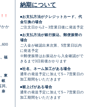
納期について
料！！
■お支払方法がクレジットカード、代
金引換の場合
がかか
ご注文日から2～3営業日後に発送予定
■お支払方法が銀行振込、郵便振替の
場合
,600
ご入金が確認出来次第、5営業日以内
に発送予定
※郵便振替はお振込から入金確認がで
形、福
きるまで3日前後かかります
■社名、ネーム加工がある場合
通常の発送予定に加えて5～7営業日の
葉、東
加工期間をいただきます
、岐
石川、
■裾上げがある場合
、奈
通常の発送予定に加えて5～7営業日の
加工期間をいただきます